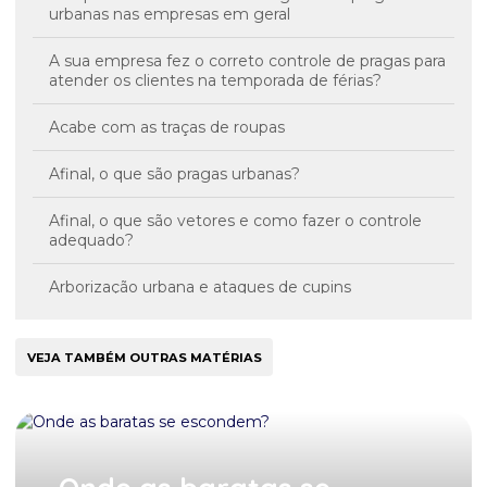
urbanas nas empresas em geral
A sua empresa fez o correto controle de pragas para
atender os clientes na temporada de férias?
Acabe com as traças de roupas
Afinal, o que são pragas urbanas?
Afinal, o que são vetores e como fazer o controle
adequado?
Arborização urbana e ataques de cupins
As baratas podem transmitir Hepatite A e
Tuberculose
VEJA TAMBÉM OUTRAS MATÉRIAS
As formigas podem ser piores do que você imagina
Atenção ao Zika vírus!