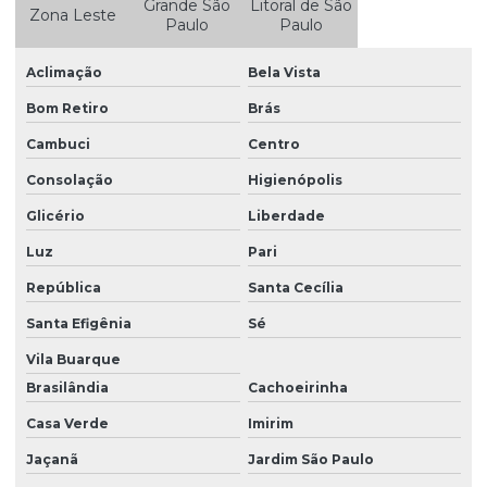
Grande São
Litoral de São
Zona Leste
Controle de pragas urbanas ratos
Paulo
Paulo
Controle de pragas urbanas roedores
Aclimação
Bela Vista
Controle de pragas urbanas e vetores
Bom Retiro
Brás
Controle de pragas e vetores
Cambuci
Centro
Controle de pragas e vetores em hospitais
Consolação
Higienópolis
Glicério
Liberdade
Controle de pragas e vetores na indústria de alimentos
Luz
Pari
Controle ratos condomínio
República
Santa Cecília
Controle de roedor
Santa Efigênia
Sé
Controle de roedores em áreas urbanas
Vila Buarque
Controle de vetores pombos
Brasilândia
Cachoeirinha
Dedetização contra aranhas
Casa Verde
Imirim
Dedetização contra baratas
Jaçanã
Jardim São Paulo