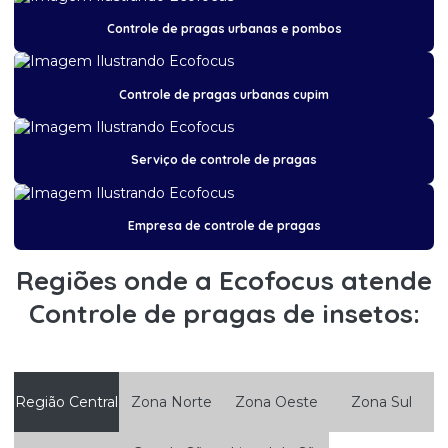
Controle de pragas urbanas e pombos
Controle de pragas de insetos
Controle de pragas pombo
Controle de pragas urbanas cupim
Controle de pragas ratos
Controle de pragas em restaurantes
Serviço de controle de pragas
Controle de pragas e roedores
Controle de pragas urbanas
Empresa de controle de pragas
Controle de pragas urbanas cupim
Regiões onde a Ecofocus atende
Controle de pragas urbanas desratização
Controle de pragas de insetos:
Controle de pragas urbanas escorpião
Controle de pragas urbanas formigas
Controle de pragas urbanas e pombos
Região Central
Zona Norte
Zona Oeste
Zona Sul
Controle de pragas urbanas pombos