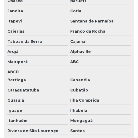
Osasco
Barueri
Descupinização de solo
Jandira
Cotia
Descupinização em sp
Itapevi
Santana de Parnaíba
Descupinização de telhado
Caierias
Franco da Rocha
Descupinizadora são paulo
Taboão da Serra
Cajamar
Desinfecção de caixa d'água
Arujá
Alphaville
Desinsetização e dedetização
Mairiporã
ABC
Desratização de casa
ABCD
Bertioga
Cananéia
Desratização e desinsetização
Caraguatatuba
Cubatão
Desratização industrial
Guarujá
Ilha Comprida
Desratização para ratos
Iguape
Ilhabela
Desratização em são paulo
Itanhaém
Mongaguá
Empresa de controle de pombos
Riviera de São Lourenço
Santos
Empresa de controle de pragas