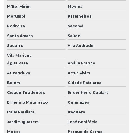
Dedetização de pombos
M'Boi Mirim
Moema
Dedetização de pombos telhado
Morumbi
Parelheiros
Dedetização de pragas
Pedreira
Sacomã
Dedetização de pragas urbanas
Santo Amaro
Saúde
Dedetização contra pulgas
Socorro
Vila Andrade
Vila Mariana
Dedetização de pulgas
Água Rasa
Anália Franco
Dedetização de pulgas e carrapatos
Aricanduva
Artur Alvim
Dedetização contra ratos
Belém
Cidade Patriarca
Dedetização de ratos
Cidade Tiradentes
Engenheiro Goulart
Dedetização de ratos e baratas
Ermelino Matarazzo
Guianazes
Dedetização de ratos valor
Itaim Paulista
Itaquera
Dedetização em são paulo
Jardim Iguatemi
José Bonifácio
Dedetização serviços
Moóca
Parque do Carmo