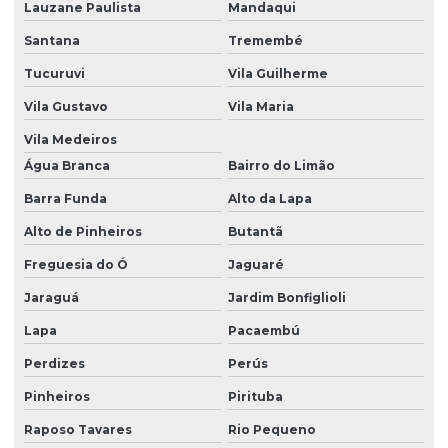
Dedetização de baratas
Lauzane Paulista
Mandaqui
Dedetização contra carrapatos
Santana
Tremembé
Tucuruvi
Vila Guilherme
Dedetização de condomínios
Vila Gustavo
Vila Maria
Dedetização e controle de pragas
Vila Medeiros
Dedetização contra cupim
Água Branca
Bairro do Limão
Dedetização cupim
Barra Funda
Alto da Lapa
Dedetização cupim residencial
Alto de Pinheiros
Butantã
Dedetização cupim de solo
Freguesia do Ó
Jaguaré
Dedetização e descupinização
Jaraguá
Jardim Bonfiglioli
Dedetização e desratização
Lapa
Pacaembú
Dedetização em empresas
Perdizes
Perús
Pinheiros
Pirituba
Dedetização contra escorpião
Raposo Tavares
Rio Pequeno
Dedetização escorpião