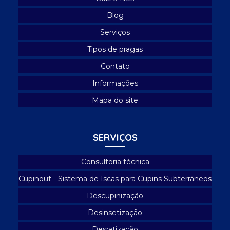
Empresa de desratização
Blog
Empresa especializada em controle de pombos
Serviços
Empresa especializada em limpeza de caixa d'água
Tipos de pragas
Empresa de higienização de caixa d'água
Contato
Empresa de lavagem de caixa d'água
Informações
Mapa do site
Empresa de limpeza caixa d'água
Empresa que faz limpeza de caixa d'água
SERVIÇOS
Empresas que fazem descupinização
Especialista controle de pragas
Consultoria técnica
Higienização de caixa d'água
Cupinout - Sistema de Iscas para Cupins Subterrâneos
Limpeza caixa d'água
Descupinização
Limpeza de caixa d'água condomínio
Desinsetização
Desratização
Limpeza de caixa d'água de prédio