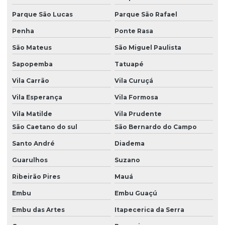
Dedetização de traças
Parque São Lucas
Parque São Rafael
Penha
Ponte Rasa
Dedetizadora de aranhas
São Mateus
São Miguel Paulista
Dedetizadora de insetos
Sapopemba
Tatuapé
Dedetizadora de percevejos
Vila Carrão
Vila Curuçá
Dedetizadora de pombos
Vila Esperança
Vila Formosa
Dedetizadora de pulgas
Vila Matilde
Vila Prudente
Dedetizadora de traças
São Caetano do sul
São Bernardo do Campo
Descupinização apartamento
Santo André
Diadema
Descupinização de madeira
Guarulhos
Suzano
Descupinização de móveis
Ribeirão Pires
Mauá
Embu
Embu Guaçú
Descupinização de piano
Embu das Artes
Itapecerica da Serra
Descupinização de portas