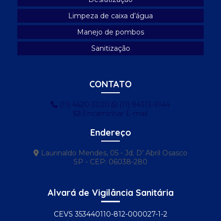
Limpeza de caixa d’água
Limpeza de caixa d'água profissional
Manejo de pombos
Limpeza e desinfecção de caixa d'água
Sanitização
Limpeza e manutenção de caixa d'água
Manejo de pombos
CONTATO
Manejo de pombos urbanos
(11) 4620-3020
(11) 94313-9144
Proteção anti pombos
Encaminhar E-mail
Proteção contra pombos
Endereço
Proteção contra pombos ar condicionado
Laurinaldo Mendes, 05 - Jd. D’ Abril Osasco
Proteção contra pombos no telhado
SP - CEP: 06038-280
Remoção de pombos
Alvará de Vigilância Sanitária
Serviço de controle de pombos
Serviço de controle de pragas
CEVS 353440110-812-000027-1-2