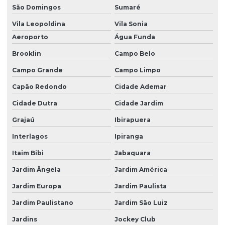
São Domingos
Sumaré
Dedetização de formigas
Vila Leopoldina
Vila Sonia
Dedetização de formigas doceiras
Aeroporto
Água Funda
Dedetização hospitalar
Brooklin
Campo Belo
Dedetização indústria de alimentos
Campo Grande
Campo Limpo
Dedetização industrial
Capão Redondo
Cidade Ademar
Dedetização de indústrias
Cidade Dutra
Cidade Jardim
Grajaú
Ibirapuera
Dedetização para infestação
Interlagos
Ipiranga
Dedetização de insetos
Itaim Bibi
Jabaquara
Dedetização insetos voadores
Jardim Ângela
Jardim América
Dedetização mosquito da dengue
Jardim Europa
Jardim Paulista
Dedetização contra pernilongos
Jardim Paulistano
Jardim São Luiz
Dedetização de pernilongos
Jardins
Jockey Club