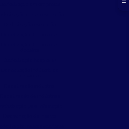
Dedetização em empresas
edetização contra escorpião
Dedetização escorpião
Dedetização de formigas
Dedetização de formigas
doceiras
Dedetização hospitalar
Dedetização indústria de
alimentos
Dedetização industrial
Dedetização de indústrias
edetização para infestação
Dedetização de insetos
edetização insetos voadores