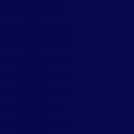
Controle de pragas em
restaurantes
ntrole de pragas e roedores
Controle de pragas urbanas
Controle de pragas urbanas
cupim
Controle de pragas urbanas
desratização
Controle de pragas urbanas
escorpião
Controle de pragas urbanas
formigas
ontrole de pragas urbanas e
pombos
Controle de pragas urbanas
pombos