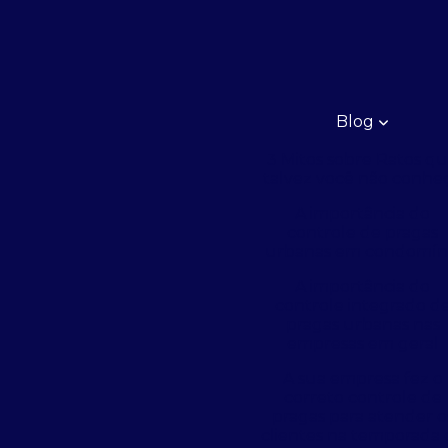
Blog
3 Mitos sobre Ratos q
talvez você não conhe
A importância do
controle de pragas
urbanas em condomín
A importância do
controle integrado d
pragas urbanas nas
empresas em geral
A sua empresa fez o
correto controle de
pragas para atender o
clientes na temporada 