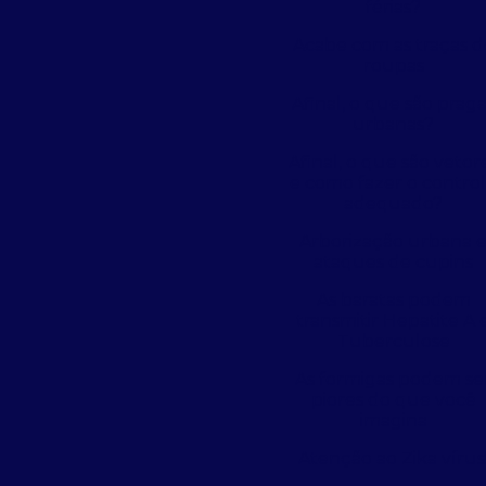
férias?
Acabe com as traças d
roupas
Afinal, o que são prag
urbanas?
Afinal, o que são vetor
e como fazer o contro
adequado?
Arborização urbana 
ataques de cupins
As baratas podem
transmitir Hepatite A 
Tuberculose
As formigas podem se
piores do que você
imagina
Atenção ao Zika vírus