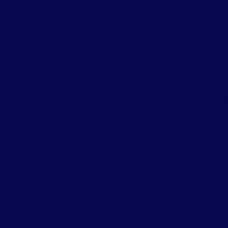
r
io
De
D
em
e
De
De
e