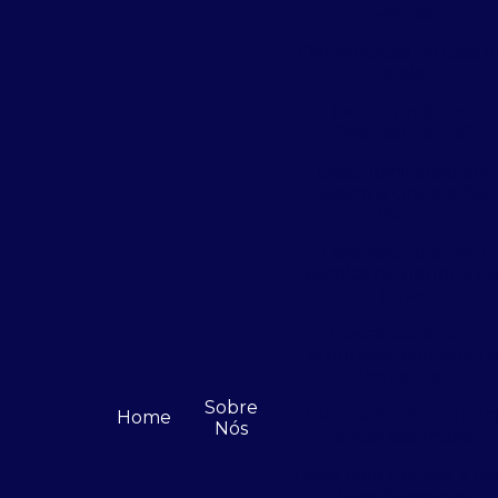
Pragas
Dedetização na casa 
praia
Dedetização ou
Desinsetização?
Descupinização em
Osasco e Grande São
Paulo
Desinsetização em
escolas no período d
férias
Desratização em
empresas, comércio 
indústrias
Sobre
Dica da Ecofocus par
Home
Nós
evitar escorpião
Dicas para manter a ca
livre de pragas