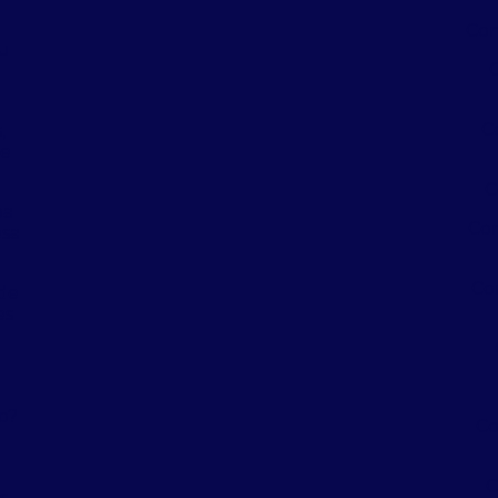
Con
eu
a
C
,
 e
C
oa
Con
sa
Co
de
es
a
a
o?
Co
C
s,