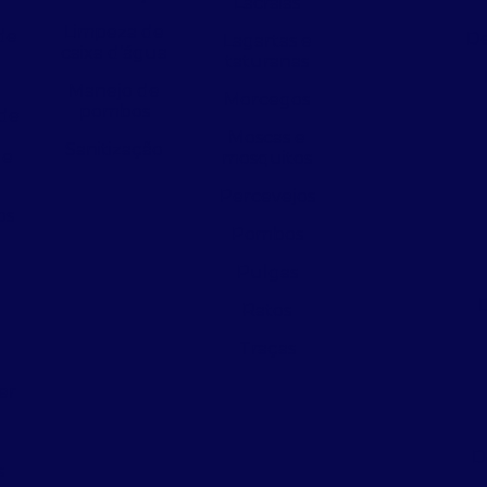
Lacraias
Limpeza de
de
De
Lagartas e
caixa d’água
taturanas
Manejo de
Morcegos
pombos
de
Moscas e
Sanitização
 e
mosquitos
Percevejos
os
Pombos
Pulgas
Ratos
a
Traças
er
D
s