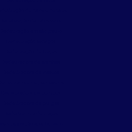
Dedetização de ratos
detização de ratos e baratas
Dedetização de ratos valor
Dedetização em são paulo
Dedetização serviços
Dedetização de traças
Dedetizadora de aranhas
Dedetizadora de insetos
Dedetizadora de percevejos
Dedetizadora de pombos
Dedetizadora de pulgas
Dedetizadora de traças
escupinização apartamento