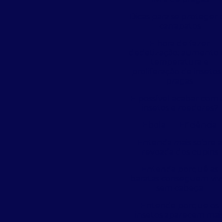
Dicas para se proteger 
carrapatos
É hora de fazer
dedetização: aumento 
temperatura e
proliferação de insetos
pragas
É possível acabar com 
insetos e roedores?
Ebola
Eficiência
Entenda mais sobre 
revoada dos cupins
Entenda porquê as
baratas conseguem viv
sem cabeça
Entende porque os
insetos aparecem mai