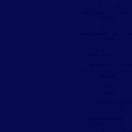
Cupins podem ser be
perigosos. Entenda o
porquê:
Cupins são motivo de
preocupação para mui
gente
Curiosidades sobre a
Aranha Marrom
Curiosidades sobre as
baratas e dedetização 
baratas
Curiosidades sobre as
moscas
Danos causados pelo
cupins na construção ci
Dedetização em
Alphaville é com a
Ecofocus Controle d