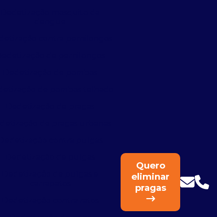
Dedetização mosquito da
dengue
detização contra pernilongos
edetização de pernilongos
Dedetização de pombos
etização de pombos telhado
Dedetização de pragas
detização de pragas urbanas
Dedetização contra pulgas
Dedetização de pulgas
Quero
Dedetização de pulgas e
eliminar
carrapatos
pragas
Dedetização contra ratos