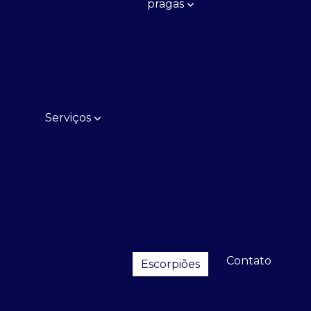
pragas
Aedes
de
aegypti
De
Aranhas
D
Baratas
Brocas
Serviços
Ded
Carrapatos
Consultoria
técnica
Cupim de
e
De
madeira
Cupinout -
Sistema de
Cupins
Iscas para
Cupins
e
Cupins
Subterrâneos
subterrâneos
Descupinização
a
Contato
Escorpiões
Desinsetização
Formigas
sa
Desratização