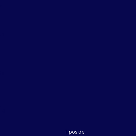
m
D
ta
de
s
vil
D
Tipos de
D
e