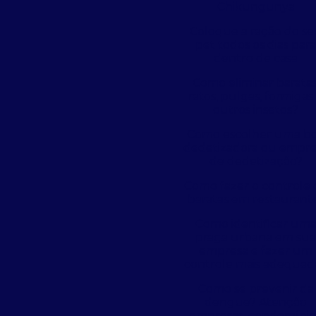
Chikungunya
Coloque a ração do s
pet todos os dias par
dentro de casa
Como eliminar baratas
ratos, pulgas, formigas
outros insetos?
Como escolher uma b
dedetizadora ou empre
de dedetização?
Como fazer o controle 
baratas em restaurant
Como identificar um
praga urbana em su
empresa e fazer um
controle mais adequad
Como se prevenir da
dengue? Atenção
empresas, condomínio