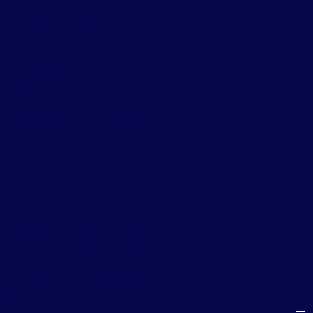
Dedetização contra aranhas
Dedetização contra baratas
Dedetização de baratas
detização contra carrapatos
edetização de condomínios
Dedetização e controle de
pragas
Dedetização contra cupim
Dedetização cupim
detização cupim residencial
Dedetização cupim de solo
detização e descupinização
Dedetização e desratização