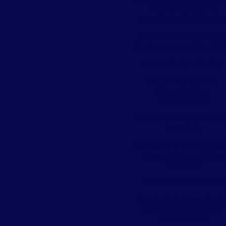
creches, escolas,
comércio e indústrias
Confira como Preveni
Baratas no seu Escritór
Consultoria Técnica
Contaminação de
alimentos em
restaurantes
Controle de baratas 
hospitais
Controle de formigas 
risco de infecção em
hospitais
Controle de Pombos
Controle integrado d
pragas urbanas em
restaurantes