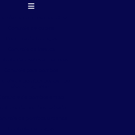
ntrole de cupim subterrâneo
Controle de cupins
Controle de formigas
Controle de insetos
ntrole de insetos e roedores
Controle para pombos
ntrole de pombos por campo
eletromagnético
Controle de pombos em sp
ontrole de pombos telhado
ontrole de pombos urbanos
Controle de pragas