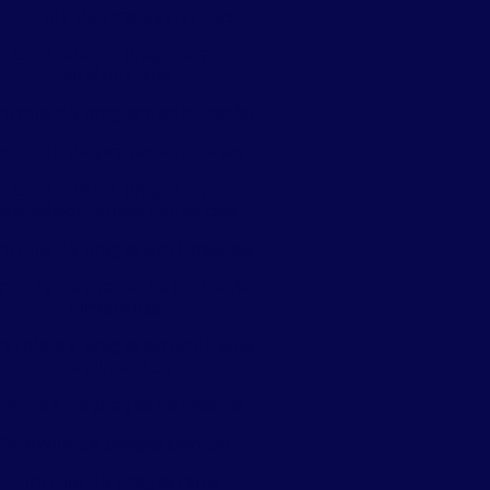
Controle de pragas aranhas
Controle de pragas em
condomínios
ntrole de pragas dedetização
ontrole de pragas empresas
Controle de pragas em
stabelecimentos comerciais
ntrole de pragas em hospitais
ntrole de pragas na indústria
alimentícia
trole de pragas em indústria
de alimentos
ontrole de pragas de insetos
Controle de pragas pombo
Controle de pragas ratos