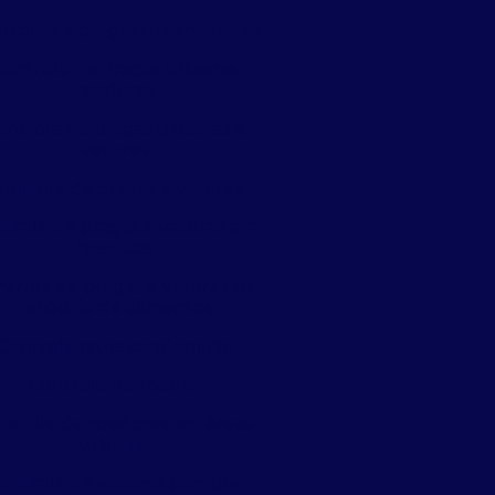
trole de pragas urbanas ratos
Controle de pragas urbanas
roedores
ontrole de pragas urbanas e
vetores
ontrole de pragas e vetores
trole de pragas e vetores em
hospitais
ntrole de pragas e vetores na
indústria de alimentos
Controle ratos condomínio
Controle de roedor
ntrole de roedores em áreas
urbanas
ontrole de vetores pombos