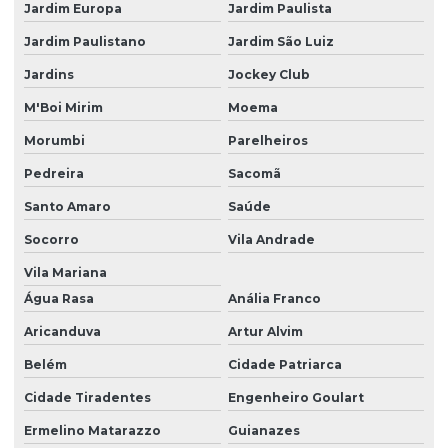
Jardim Europa
Jardim Paulista
Dedetização de pernilongos
Jardim Paulistano
Jardim São Luiz
Dedetização de pombos
Jardins
Jockey Club
Dedetização de pombos telhado
M'Boi Mirim
Moema
Dedetização de pragas
Morumbi
Parelheiros
Dedetização de pragas urbanas
Pedreira
Sacomã
Dedetização contra pulgas
Santo Amaro
Saúde
Socorro
Vila Andrade
Dedetização de pulgas
Vila Mariana
Dedetização de pulgas e carrapatos
Água Rasa
Anália Franco
Dedetização contra ratos
Aricanduva
Artur Alvim
Dedetização de ratos
Belém
Cidade Patriarca
Dedetização de ratos e baratas
Cidade Tiradentes
Engenheiro Goulart
Dedetização de ratos valor
Ermelino Matarazzo
Guianazes