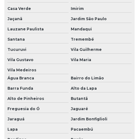
Dedetização contra baratas
Casa Verde
Imirim
Dedetização de baratas
Jaçanã
Jardim São Paulo
Dedetização contra carrapatos
Lauzane Paulista
Mandaqui
Santana
Tremembé
Dedetização de condomínios
Tucuruvi
Vila Guilherme
Dedetização e controle de pragas
Vila Gustavo
Vila Maria
Dedetização contra cupim
Vila Medeiros
Dedetização cupim
Água Branca
Bairro do Limão
Dedetização cupim residencial
Barra Funda
Alto da Lapa
Dedetização cupim de solo
Alto de Pinheiros
Butantã
Dedetização e descupinização
Freguesia do Ó
Jaguaré
Dedetização e desratização
Jaraguá
Jardim Bonfiglioli
Dedetização em empresas
Lapa
Pacaembú