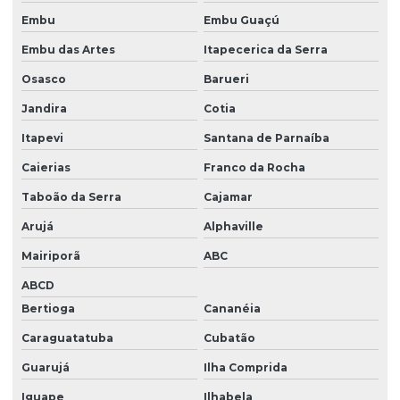
Embu
Embu Guaçú
Descupinização de portas
Embu das Artes
Itapecerica da Serra
Descupinização de solo
Osasco
Barueri
Descupinização em sp
Jandira
Cotia
Descupinização de telhado
Itapevi
Santana de Parnaíba
Descupinizadora são paulo
Caierias
Franco da Rocha
Desinfecção de caixa d'água
Taboão da Serra
Cajamar
Desinsetização e dedetização
Arujá
Alphaville
Desratização de casa
Mairiporã
ABC
Desratização e desinsetização
ABCD
Bertioga
Cananéia
Desratização industrial
Caraguatatuba
Cubatão
Desratização para ratos
Guarujá
Ilha Comprida
Desratização em são paulo
Iguape
Ilhabela