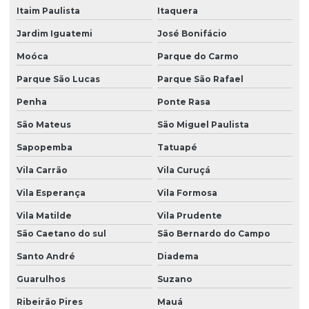
Dedetização em são paulo
Itaim Paulista
Itaquera
Dedetização serviços
Jardim Iguatemi
José Bonifácio
Dedetização de traças
Moóca
Parque do Carmo
Parque São Lucas
Parque São Rafael
Dedetizadora de aranhas
Penha
Ponte Rasa
Dedetizadora de insetos
São Mateus
São Miguel Paulista
Dedetizadora de percevejos
Sapopemba
Tatuapé
Dedetizadora de pombos
Vila Carrão
Vila Curuçá
Dedetizadora de pulgas
Vila Esperança
Vila Formosa
Dedetizadora de traças
Vila Matilde
Vila Prudente
Descupinização apartamento
São Caetano do sul
São Bernardo do Campo
Descupinização de madeira
Santo André
Diadema
Descupinização de móveis
Guarulhos
Suzano
Ribeirão Pires
Mauá
Descupinização de piano