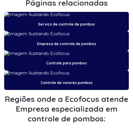
Páginas relacionadas
Controle de pragas na indústria alimentícia
Controle de pragas em indústria de alimentos
Serviço de controle de pombos
Controle de pragas de insetos
Controle de pragas pombo
Empresa de controle de pombos
Controle de pragas ratos
Controle de pragas em restaurantes
Controle para pombos
Controle de pragas e roedores
Controle de pragas urbanas
Controle de vetores pombos
Controle de pragas urbanas cupim
Regiões onde a Ecofocus atende
Controle de pragas urbanas desratização
Empresa especializada em
Controle de pragas urbanas escorpião
controle de pombos:
Controle de pragas urbanas formigas