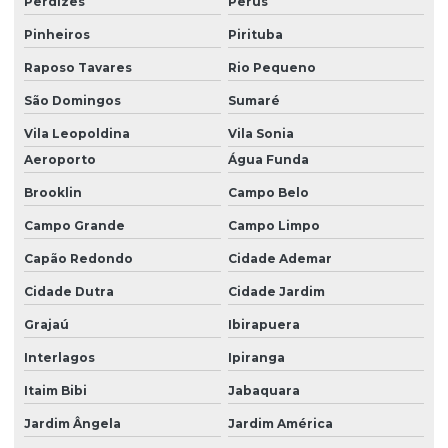
Perdizes
Perús
Dedetização contra escorpião
Pinheiros
Pirituba
Dedetização escorpião
Raposo Tavares
Rio Pequeno
Dedetização de formigas
São Domingos
Sumaré
Dedetização de formigas doceiras
Vila Leopoldina
Vila Sonia
Dedetização hospitalar
Aeroporto
Água Funda
Dedetização indústria de alimentos
Brooklin
Campo Belo
Dedetização industrial
Campo Grande
Campo Limpo
Dedetização de indústrias
Capão Redondo
Cidade Ademar
Cidade Dutra
Cidade Jardim
Dedetização para infestação
Grajaú
Ibirapuera
Dedetização de insetos
Interlagos
Ipiranga
Dedetização insetos voadores
Itaim Bibi
Jabaquara
Dedetização mosquito da dengue
Jardim Ângela
Jardim América
Dedetização contra pernilongos