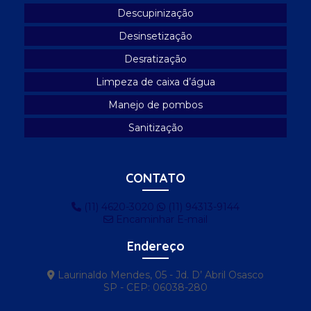
Limpeza de caixa d'água condomínio
Descupinização
Desinsetização
Limpeza de caixa d'água de prédio
Desratização
Limpeza de caixa d'água profissional
Limpeza de caixa d’água
Limpeza e desinfecção de caixa d'água
Manejo de pombos
Limpeza e manutenção de caixa d'água
Sanitização
Manejo de pombos
Manejo de pombos urbanos
CONTATO
Proteção anti pombos
(11) 4620-3020
(11) 94313-9144
Proteção contra pombos
Encaminhar E-mail
Proteção contra pombos ar condicionado
Endereço
Proteção contra pombos no telhado
Laurinaldo Mendes, 05 - Jd. D’ Abril Osasco
Remoção de pombos
SP - CEP: 06038-280