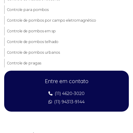
Controle para pombos
Controle de pombos por campo eletromagnético
Controle de pombos em sp
Controle de pombos telhado
Controle de pombos urbanos
Controle de pragas
Controle de pragas aranhas
Entre em contato
Controle de pragas em condomínios
(11) 4620-3020
Controle de pragas dedetização
(11) 94313-9144
Controle de pragas empresas
Controle de pragas em estabelecimentos comerciais
Controle de pragas em hospitais