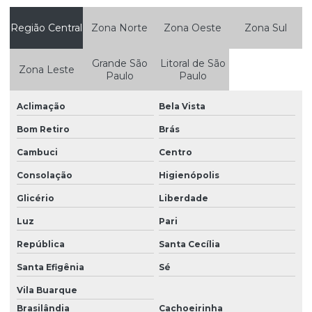
Controle de pragas urbanas e pombos
Controle de pragas urbanas pombos
Região Central
Zona Norte
Zona Oeste
Zona Sul
Controle de pragas urbanas ratos
Grande São
Litoral de São
Zona Leste
Paulo
Paulo
Controle de pragas urbanas roedores
Controle de pragas urbanas e vetores
Aclimação
Bela Vista
Controle de pragas e vetores
Bom Retiro
Brás
Controle de pragas e vetores em hospitais
Cambuci
Centro
Consolação
Higienópolis
Controle de pragas e vetores na indústria de alimentos
Glicério
Liberdade
Controle ratos condomínio
Luz
Pari
Controle de roedor
República
Santa Cecília
Controle de roedores em áreas urbanas
Santa Efigênia
Sé
Controle de vetores pombos
Vila Buarque
Dedetização contra aranhas
Brasilândia
Cachoeirinha