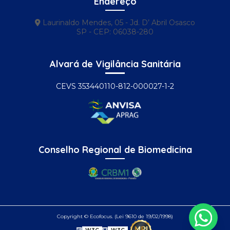
Endereço
Laurinaldo Mendes, 05 - Jd. D’ Abril Osasco
SP - CEP: 06038-280
Alvará de Vigilância Sanitária
CEVS 353440110-812-000027-1-2
Conselho Regional de Biomedicina
Copyright © Ecofocus. (Lei 9610 de 19/02/1998)