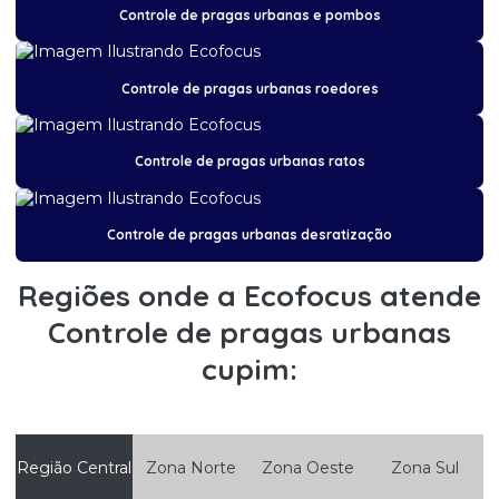
Controle de pragas urbanas e pombos
Controle de pragas de insetos
Controle de pragas pombo
Controle de pragas urbanas roedores
Controle de pragas ratos
Controle de pragas em restaurantes
Controle de pragas urbanas ratos
Controle de pragas e roedores
Controle de pragas urbanas
Controle de pragas urbanas desratização
Controle de pragas urbanas cupim
Regiões onde a Ecofocus atende
Controle de pragas urbanas desratização
Controle de pragas urbanas
Controle de pragas urbanas escorpião
cupim:
Controle de pragas urbanas formigas
Controle de pragas urbanas e pombos
Controle de pragas urbanas pombos
Região Central
Zona Norte
Zona Oeste
Zona Sul