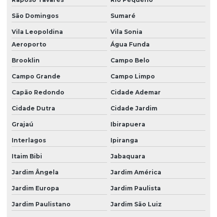
Dedetização de formigas
São Domingos
Sumaré
Dedetização de formigas doceiras
Vila Leopoldina
Vila Sonia
Dedetização hospitalar
Aeroporto
Água Funda
Dedetização indústria de alimentos
Brooklin
Campo Belo
Dedetização industrial
Campo Grande
Campo Limpo
Dedetização de indústrias
Capão Redondo
Cidade Ademar
Cidade Dutra
Cidade Jardim
Dedetização para infestação
Grajaú
Ibirapuera
Dedetização de insetos
Interlagos
Ipiranga
Dedetização insetos voadores
Itaim Bibi
Jabaquara
Dedetização mosquito da dengue
Jardim Ângela
Jardim América
Dedetização contra pernilongos
Jardim Europa
Jardim Paulista
Dedetização de pernilongos
Jardim Paulistano
Jardim São Luiz
Dedetização de pombos