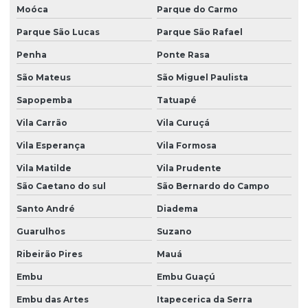
Dedetização de traças
Moóca
Parque do Carmo
Parque São Lucas
Parque São Rafael
Dedetizadora de aranhas
Penha
Ponte Rasa
Dedetizadora de insetos
São Mateus
São Miguel Paulista
Dedetizadora de percevejos
Sapopemba
Tatuapé
Dedetizadora de pombos
Vila Carrão
Vila Curuçá
Dedetizadora de pulgas
Vila Esperança
Vila Formosa
Dedetizadora de traças
Vila Matilde
Vila Prudente
Descupinização apartamento
São Caetano do sul
São Bernardo do Campo
Descupinização de madeira
Santo André
Diadema
Descupinização de móveis
Guarulhos
Suzano
Ribeirão Pires
Mauá
Descupinização de piano
Embu
Embu Guaçú
Descupinização de portas
Embu das Artes
Itapecerica da Serra
Descupinização de solo