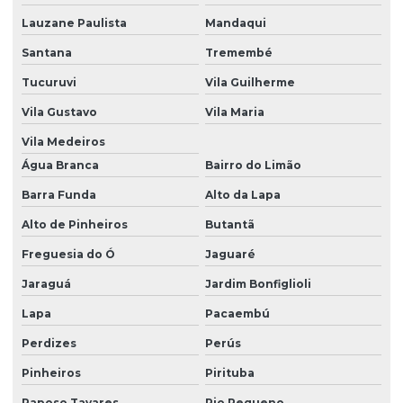
Dedetização contra carrapatos
Lauzane Paulista
Mandaqui
Santana
Tremembé
Dedetização de condomínios
Tucuruvi
Vila Guilherme
Dedetização e controle de pragas
Vila Gustavo
Vila Maria
Dedetização contra cupim
Vila Medeiros
Dedetização cupim
Água Branca
Bairro do Limão
Dedetização cupim residencial
Barra Funda
Alto da Lapa
Dedetização cupim de solo
Alto de Pinheiros
Butantã
Dedetização e descupinização
Freguesia do Ó
Jaguaré
Dedetização e desratização
Jaraguá
Jardim Bonfiglioli
Dedetização em empresas
Lapa
Pacaembú
Perdizes
Perús
Dedetização contra escorpião
Pinheiros
Pirituba
Dedetização escorpião
Raposo Tavares
Rio Pequeno