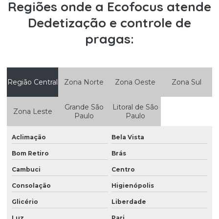
Regiões onde a Ecofocus atende
Controle de pragas urbanas desratização
Dedetização e controle de
Controle de pragas urbanas escorpião
pragas:
Controle de pragas urbanas formigas
Controle de pragas urbanas e pombos
Controle de pragas urbanas pombos
Região Central
Zona Norte
Zona Oeste
Zona Sul
Controle de pragas urbanas ratos
Grande São
Litoral de São
Zona Leste
Paulo
Paulo
Controle de pragas urbanas roedores
Controle de pragas urbanas e vetores
Aclimação
Bela Vista
Controle de pragas e vetores
Bom Retiro
Brás
Controle de pragas e vetores em hospitais
Cambuci
Centro
Consolação
Higienópolis
Controle de pragas e vetores na indústria de alimentos
Glicério
Liberdade
Controle ratos condomínio
Luz
Pari