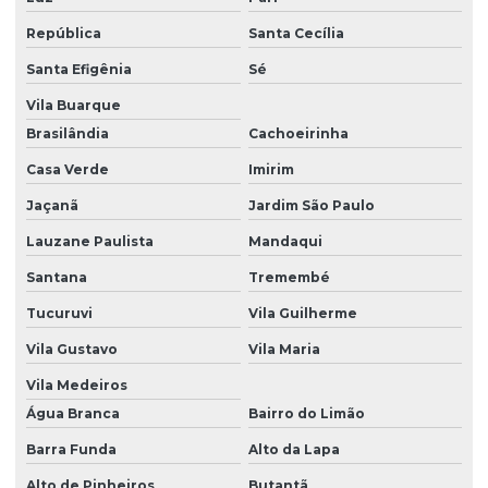
Controle de roedor
República
Santa Cecília
Controle de roedores em áreas urbanas
Santa Efigênia
Sé
Controle de vetores pombos
Vila Buarque
Dedetização contra aranhas
Brasilândia
Cachoeirinha
Dedetização contra baratas
Casa Verde
Imirim
Dedetização de baratas
Jaçanã
Jardim São Paulo
Dedetização contra carrapatos
Lauzane Paulista
Mandaqui
Santana
Tremembé
Dedetização de condomínios
Tucuruvi
Vila Guilherme
Dedetização e controle de pragas
Vila Gustavo
Vila Maria
Dedetização contra cupim
Vila Medeiros
Dedetização cupim
Água Branca
Bairro do Limão
Dedetização cupim residencial
Barra Funda
Alto da Lapa
Dedetização cupim de solo
Alto de Pinheiros
Butantã