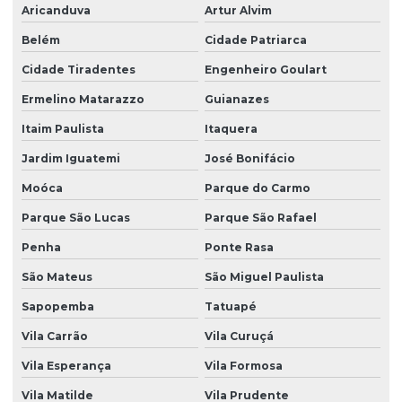
Aricanduva
Artur Alvim
Dedetização de ratos
Belém
Cidade Patriarca
Dedetização de ratos e baratas
Cidade Tiradentes
Engenheiro Goulart
Dedetização de ratos valor
Ermelino Matarazzo
Guianazes
Dedetização em são paulo
Itaim Paulista
Itaquera
Dedetização serviços
Jardim Iguatemi
José Bonifácio
Dedetização de traças
Moóca
Parque do Carmo
Parque São Lucas
Parque São Rafael
Dedetizadora de aranhas
Penha
Ponte Rasa
Dedetizadora de insetos
São Mateus
São Miguel Paulista
Dedetizadora de percevejos
Sapopemba
Tatuapé
Dedetizadora de pombos
Vila Carrão
Vila Curuçá
Dedetizadora de pulgas
Vila Esperança
Vila Formosa
Dedetizadora de traças
Vila Matilde
Vila Prudente