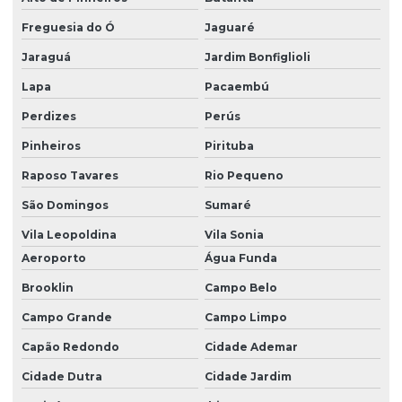
Dedetização e descupinização
Freguesia do Ó
Jaguaré
Dedetização e desratização
Jaraguá
Jardim Bonfiglioli
Dedetização em empresas
Lapa
Pacaembú
Perdizes
Perús
Dedetização contra escorpião
Pinheiros
Pirituba
Dedetização escorpião
Raposo Tavares
Rio Pequeno
Dedetização de formigas
São Domingos
Sumaré
Dedetização de formigas doceiras
Vila Leopoldina
Vila Sonia
Dedetização hospitalar
Aeroporto
Água Funda
Dedetização indústria de alimentos
Brooklin
Campo Belo
Dedetização industrial
Campo Grande
Campo Limpo
Dedetização de indústrias
Capão Redondo
Cidade Ademar
Cidade Dutra
Cidade Jardim
Dedetização para infestação