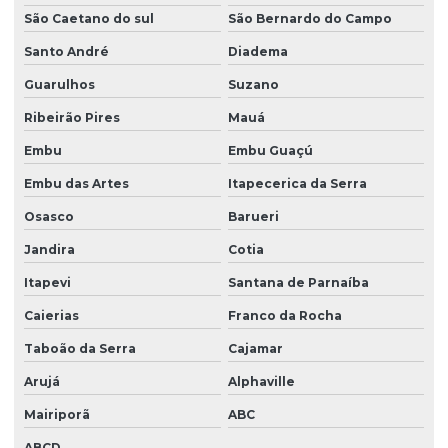
Descupinização apartamento
São Caetano do sul
São Bernardo do Campo
Descupinização de madeira
Santo André
Diadema
Descupinização de móveis
Guarulhos
Suzano
Ribeirão Pires
Mauá
Descupinização de piano
Embu
Embu Guaçú
Descupinização de portas
Embu das Artes
Itapecerica da Serra
Descupinização de solo
Osasco
Barueri
Descupinização em sp
Jandira
Cotia
Descupinização de telhado
Itapevi
Santana de Parnaíba
Descupinizadora são paulo
Caierias
Franco da Rocha
Desinfecção de caixa d'água
Taboão da Serra
Cajamar
Desinsetização e dedetização
Arujá
Alphaville
Desratização de casa
Mairiporã
ABC
Desratização e desinsetização
ABCD