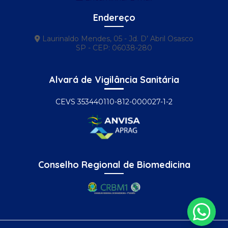
Proteção contra pombos ar condicionado
Endereço
Proteção contra pombos no telhado
Laurinaldo Mendes, 05 - Jd. D’ Abril Osasco
Remoção de pombos
SP - CEP: 06038-280
Serviço de controle de pombos
Alvará de Vigilância Sanitária
Serviço de controle de pragas
CEVS 353440110-812-000027-1-2
Serviço de dedetização
Serviço de dedetização e desratização
Serviço de descupinização
Serviço de desinsetização
Conselho Regional de Biomedicina
Serviço de desratização
Serviço de limpeza de caixa d'água
Serviços de desinsetização e desratização