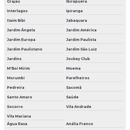
Grajaú
Ibirapuera
Dedetização de insetos
Interlagos
Ipiranga
Dedetização insetos voadores
Itaim Bibi
Jabaquara
Dedetização mosquito da dengue
Jardim Ângela
Jardim América
Dedetização contra pernilongos
Jardim Europa
Jardim Paulista
Dedetização de pernilongos
Jardim Paulistano
Jardim São Luiz
Dedetização de pombos
Jardins
Jockey Club
Dedetização de pombos telhado
M'Boi Mirim
Moema
Dedetização de pragas
Morumbi
Parelheiros
Dedetização de pragas urbanas
Pedreira
Sacomã
Dedetização contra pulgas
Santo Amaro
Saúde
Socorro
Vila Andrade
Dedetização de pulgas
Vila Mariana
Dedetização de pulgas e carrapatos
Água Rasa
Anália Franco
Dedetização contra ratos