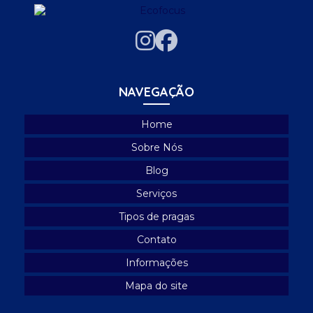
Empresa dedetizadora de ratos
Empresa de descupinização
Empresa de descupinização sp
Empresa de desinsetização
NAVEGAÇÃO
Empresa de desinsetização e desratização
Home
Empresa de desratização
Sobre Nós
Empresa especializada em controle de pombos
Blog
Empresa especializada em limpeza de caixa d'água
Serviços
Empresa de higienização de caixa d'água
Tipos de pragas
Empresa de lavagem de caixa d'água
Contato
Informações
Empresa de limpeza caixa d'água
Mapa do site
Empresa que faz limpeza de caixa d'água