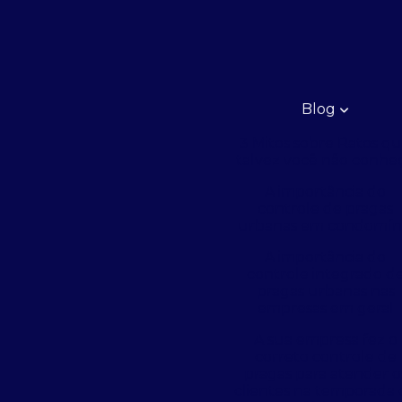
Blog
3 Mitos sobre Ratos q
talvez você não conhe
A importância do
controle de pragas
urbanas em condomín
A importância do
controle integrado d
pragas urbanas nas
empresas em geral
A sua empresa fez o
correto controle de
pragas para atender o
clientes na temporada 