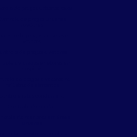
trole de pragas urbanas ratos
Controle de pragas urbanas
roedores
ontrole de pragas urbanas e
vetores
ontrole de pragas e vetores
trole de pragas e vetores em
hospitais
ntrole de pragas e vetores na
indústria de alimentos
Controle ratos condomínio
Controle de roedor
ntrole de roedores em áreas
urbanas
ontrole de vetores pombos