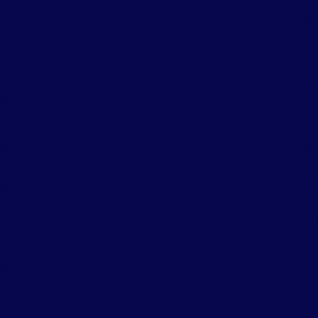
Con
eu
a
C
,
 e
C
oa
Con
sa
Co
de
es
a
a
o?
Co
C
s,