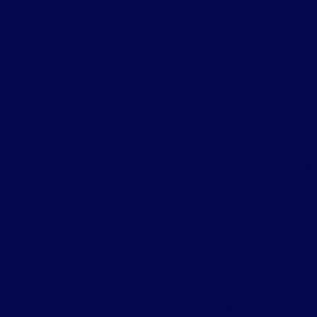
creches, escolas,
comércio e indústrias
Confira como Preveni
Baratas no seu Escritór
Consultoria Técnica
Contaminação de
alimentos em
restaurantes
Controle de baratas 
hospitais
Controle de formigas 
risco de infecção em
hospitais
Controle de Pombos
Controle integrado d
pragas urbanas em
restaurantes