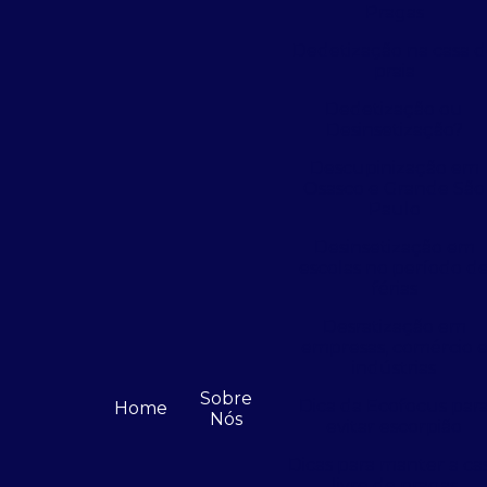
Pragas
Dedetização na casa 
praia
Dedetização ou
Desinsetização?
Descupinização em
Osasco e Grande São
Paulo
Desinsetização em
escolas no período d
férias
Desratização em
empresas, comércio 
indústrias
Sobre
Dica da Ecofocus par
Home
Nós
evitar escorpião
Dicas para manter a ca
livre de pragas