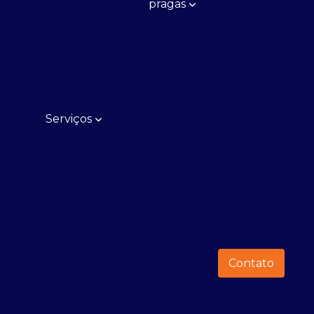
pragas
Aedes
de
aegypti
De
Aranhas
D
Baratas
Brocas
Serviços
Ded
Carrapatos
Consultoria
técnica
Cupim de
e
De
madeira
Cupinout -
Sistema de
Cupins
Iscas para
Cupins
e
Cupins
Subterrâneos
subterrâneos
Descupinização
a
Contato
Escorpiões
Desinsetização
Formigas
sa
Desratização