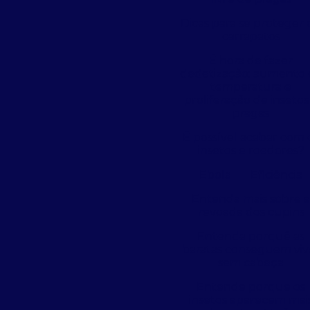
Dicas para se proteger 
carrapatos
É hora de fazer
dedetização: aumento 
temperatura e
proliferação de insetos
pragas
É possível acabar com 
insetos e roedores?
Ebola
Eficiência
Entenda mais sobre 
revoada dos cupins
Entenda porquê as
baratas conseguem viv
sem cabeça
Entende porque os
insetos aparecem mai