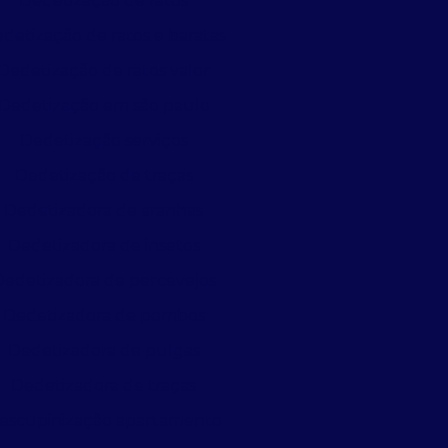
Dedetização de ratos
detização de ratos e baratas
Dedetização de ratos valor
Dedetização em são paulo
Dedetização serviços
Dedetização de traças
Dedetizadora de aranhas
Dedetizadora de insetos
Dedetizadora de percevejos
Dedetizadora de pombos
Dedetizadora de pulgas
Dedetizadora de traças
escupinização apartamento