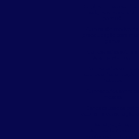
Cupins podem ser be
perigosos. Entenda o
porquê:
Cupins são motivo de
preocupação para mui
gente
Curiosidades sobre a
Aranha Marrom
Curiosidades sobre as
baratas e dedetização 
baratas
Curiosidades sobre as
moscas
Danos causados pelo
cupins na construção ci
Dedetização em
Alphaville é com a
Ecofocus Controle d