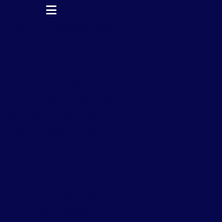
ntrole de cupim subterrâneo
Controle de cupins
Controle de formigas
Controle de insetos
ntrole de insetos e roedores
Controle para pombos
ntrole de pombos por campo
eletromagnético
Controle de pombos em sp
ontrole de pombos telhado
ontrole de pombos urbanos
Controle de pragas