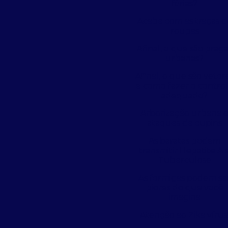
férias?
Acabe com as traças d
roupas
Afinal, o que são prag
urbanas?
Afinal, o que são vetor
e como fazer o contro
adequado?
Arborização urbana 
ataques de cupins
As baratas podem
transmitir Hepatite A 
Tuberculose
As formigas podem se
piores do que você
imagina
Atenção ao Zika vírus