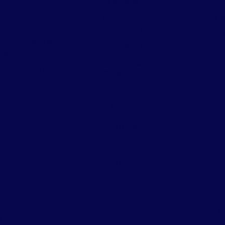
Lacraias
Limpeza de
de
De
Lagartas e
caixa d’água
taturanas
Manejo de
Morcegos
pombos
de
Moscas e
Sanitização
 e
mosquitos
Percevejos
os
Pombos
Pulgas
Ratos
a
Traças
er
D
s