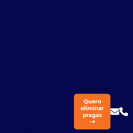
Dedetização mosquito da
dengue
detização contra pernilongos
edetização de pernilongos
Dedetização de pombos
etização de pombos telhado
Dedetização de pragas
detização de pragas urbanas
Dedetização contra pulgas
Dedetização de pulgas
Quero
Dedetização de pulgas e
eliminar
carrapatos
pragas
Dedetização contra ratos