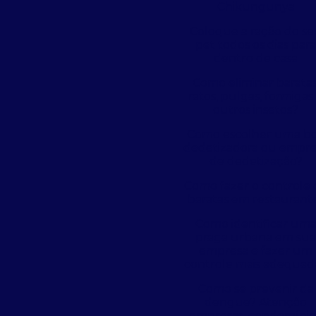
Chikungunya
Coloque a ração do s
pet todos os dias par
dentro de casa
Como eliminar baratas
ratos, pulgas, formigas
outros insetos?
Como escolher uma b
dedetizadora ou empre
de dedetização?
Como fazer o controle 
baratas em restaurant
Como identificar um
praga urbana em su
empresa e fazer um
controle mais adequad
Como se prevenir da
dengue? Atenção
empresas, condomínio