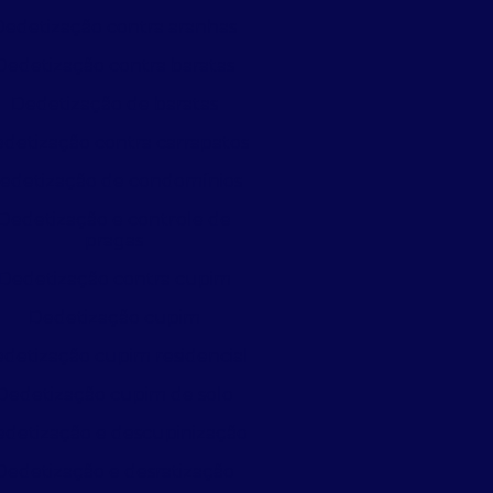
Dedetização contra aranhas
Dedetização contra baratas
Dedetização de baratas
detização contra carrapatos
edetização de condomínios
Dedetização e controle de
pragas
Dedetização contra cupim
Dedetização cupim
detização cupim residencial
Dedetização cupim de solo
detização e descupinização
Dedetização e desratização