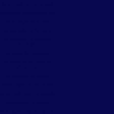
Dedetização em empresas
edetização contra escorpião
Dedetização escorpião
Dedetização de formigas
Dedetização de formigas
doceiras
Dedetização hospitalar
Dedetização indústria de
alimentos
Dedetização industrial
Dedetização de indústrias
edetização para infestação
Dedetização de insetos
edetização insetos voadores