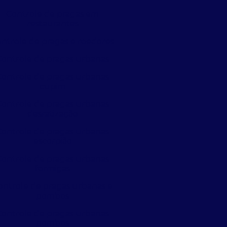
Controle de pragas em
restaurantes
ntrole de pragas e roedores
Controle de pragas urbanas
Controle de pragas urbanas
cupim
Controle de pragas urbanas
desratização
Controle de pragas urbanas
escorpião
Controle de pragas urbanas
formigas
ontrole de pragas urbanas e
pombos
Controle de pragas urbanas
pombos