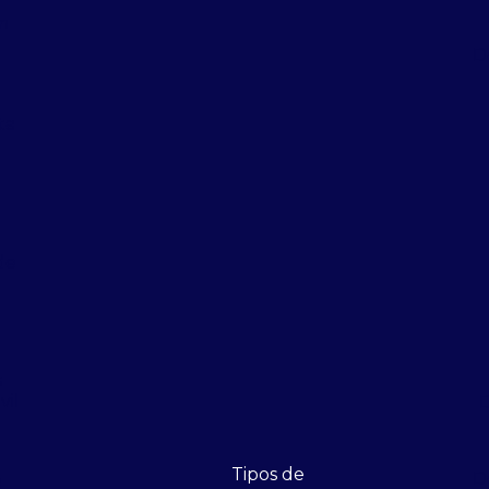
m
D
ta
de
s
vil
D
Tipos de
D
e