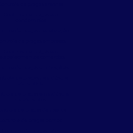
Controle de pragas aranhas
Controle de pragas em
condomínios
ntrole de pragas dedetização
ontrole de pragas empresas
Controle de pragas em
stabelecimentos comerciais
ntrole de pragas em hospitais
ntrole de pragas na indústria
alimentícia
trole de pragas em indústria
de alimentos
ontrole de pragas de insetos
Controle de pragas pombo
Controle de pragas ratos