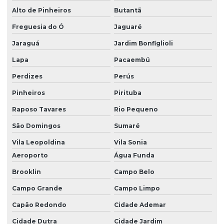
Dedetização cupim residencial
Alto de Pinheiros
Butantã
Dedetização cupim de solo
Freguesia do Ó
Jaguaré
Dedetização e descupinização
Jaraguá
Jardim Bonfiglioli
Dedetização e desratização
Lapa
Pacaembú
Dedetização em empresas
Perdizes
Perús
Pinheiros
Pirituba
Dedetização contra escorpião
Raposo Tavares
Rio Pequeno
Dedetização escorpião
São Domingos
Sumaré
Dedetização de formigas
Vila Leopoldina
Vila Sonia
Dedetização de formigas doceiras
Aeroporto
Água Funda
Dedetização hospitalar
Brooklin
Campo Belo
Dedetização indústria de alimentos
Campo Grande
Campo Limpo
Dedetização industrial
Capão Redondo
Cidade Ademar
Dedetização de indústrias
Cidade Dutra
Cidade Jardim