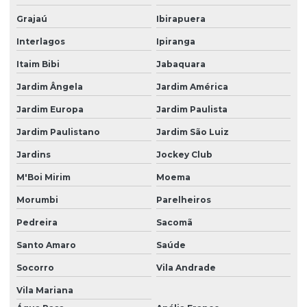
Grajaú
Ibirapuera
Dedetização para infestação
Interlagos
Ipiranga
Dedetização de insetos
Itaim Bibi
Jabaquara
Dedetização insetos voadores
Jardim Ângela
Jardim América
Dedetização mosquito da dengue
Jardim Europa
Jardim Paulista
Dedetização contra pernilongos
Jardim Paulistano
Jardim São Luiz
Dedetização de pernilongos
Jardins
Jockey Club
Dedetização de pombos
M'Boi Mirim
Moema
Dedetização de pombos telhado
Morumbi
Parelheiros
Dedetização de pragas
Pedreira
Sacomã
Dedetização de pragas urbanas
Santo Amaro
Saúde
Dedetização contra pulgas
Socorro
Vila Andrade
Vila Mariana
Dedetização de pulgas