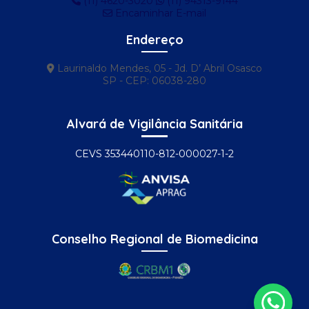
(11) 4620-3020
(11) 94313-9144
Proteção anti pombos
Encaminhar E-mail
Proteção contra pombos
Endereço
Proteção contra pombos ar condicionado
Laurinaldo Mendes, 05 - Jd. D’ Abril Osasco
Proteção contra pombos no telhado
SP - CEP: 06038-280
Remoção de pombos
Alvará de Vigilância Sanitária
Serviço de controle de pombos
Serviço de controle de pragas
CEVS 353440110-812-000027-1-2
Serviço de dedetização
Serviço de dedetização e desratização
Serviço de descupinização
Conselho Regional de Biomedicina
Serviço de desinsetização
Serviço de desratização
Serviço de limpeza de caixa d'água