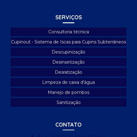
Empresa que faz limpeza de caixa d'água
SERVIÇOS
Empresas que fazem descupinização
Especialista controle de pragas
Consultoria técnica
Higienização de caixa d'água
Cupinout - Sistema de Iscas para Cupins Subterrâneos
Limpeza caixa d'água
Descupinização
Limpeza de caixa d'água condomínio
Desinsetização
Desratização
Limpeza de caixa d'água de prédio
Limpeza de caixa d’água
Limpeza de caixa d'água profissional
Manejo de pombos
Limpeza e desinfecção de caixa d'água
Sanitização
Limpeza e manutenção de caixa d'água
Manejo de pombos
CONTATO
Manejo de pombos urbanos