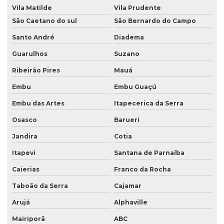
Vila Matilde
Vila Prudente
Dedetizadora de traças
São Caetano do sul
São Bernardo do Campo
Descupinização apartamento
Santo André
Diadema
Descupinização de madeira
Guarulhos
Suzano
Descupinização de móveis
Ribeirão Pires
Mauá
Embu
Embu Guaçú
Descupinização de piano
Embu das Artes
Itapecerica da Serra
Descupinização de portas
Osasco
Barueri
Descupinização de solo
Jandira
Cotia
Descupinização em sp
Itapevi
Santana de Parnaíba
Descupinização de telhado
Caierias
Franco da Rocha
Descupinizadora são paulo
Taboão da Serra
Cajamar
Desinfecção de caixa d'água
Arujá
Alphaville
Desinsetização e dedetização
Mairiporã
ABC