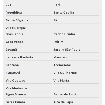
Luz
Pari
Controle ratos condomínio
República
Santa Cecília
Controle de roedor
Santa Efigênia
Sé
Controle de roedores em áreas urbanas
Vila Buarque
Controle de vetores pombos
Brasilândia
Cachoeirinha
Dedetização contra aranhas
Casa Verde
Imirim
Dedetização contra baratas
Jaçanã
Jardim São Paulo
Dedetização de baratas
Lauzane Paulista
Mandaqui
Dedetização contra carrapatos
Santana
Tremembé
Tucuruvi
Vila Guilherme
Dedetização de condomínios
Vila Gustavo
Vila Maria
Dedetização e controle de pragas
Vila Medeiros
Dedetização contra cupim
Água Branca
Bairro do Limão
Dedetização cupim
Barra Funda
Alto da Lapa