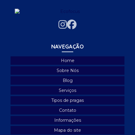
Empresa dedetizadora
Empresa dedetizadora de cupim
Empresa dedetizadora de ratos
Empresa de descupinização
Empresa de descupinização sp
NAVEGAÇÃO
Empresa de desinsetização
Home
Empresa de desinsetização e desratização
Sobre Nós
Empresa de desratização
Blog
Empresa especializada em controle de pombos
Serviços
Empresa especializada em limpeza de caixa d'água
Tipos de pragas
Empresa de higienização de caixa d'água
Contato
Empresa de lavagem de caixa d'água
Informações
Mapa do site
Empresa de limpeza caixa d'água