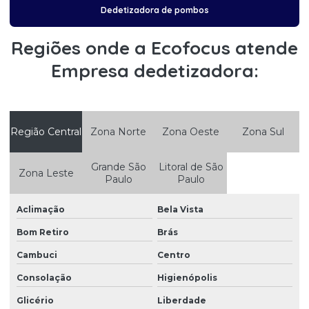
Controle de pragas urbanas
Dedetizadora de pombos
Controle de pragas urbanas cupim
Regiões onde a Ecofocus atende
Controle de pragas urbanas desratização
Empresa dedetizadora:
Controle de pragas urbanas escorpião
Controle de pragas urbanas formigas
Controle de pragas urbanas e pombos
Região Central
Zona Norte
Zona Oeste
Zona Sul
Controle de pragas urbanas pombos
Grande São
Litoral de São
Zona Leste
Controle de pragas urbanas ratos
Paulo
Paulo
Controle de pragas urbanas roedores
Aclimação
Bela Vista
Controle de pragas urbanas e vetores
Bom Retiro
Brás
Controle de pragas e vetores
Cambuci
Centro
Controle de pragas e vetores em hospitais
Consolação
Higienópolis
Glicério
Liberdade
Controle de pragas e vetores na indústria de alimentos