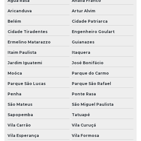
Água Rasa
Anália Franco
Dedetização de pulgas e carrapatos
Aricanduva
Artur Alvim
Dedetização contra ratos
Belém
Cidade Patriarca
Dedetização de ratos
Cidade Tiradentes
Engenheiro Goulart
Dedetização de ratos e baratas
Ermelino Matarazzo
Guianazes
Dedetização de ratos valor
Itaim Paulista
Itaquera
Dedetização em são paulo
Jardim Iguatemi
José Bonifácio
Dedetização serviços
Moóca
Parque do Carmo
Dedetização de traças
Parque São Lucas
Parque São Rafael
Penha
Ponte Rasa
Dedetizadora de aranhas
São Mateus
São Miguel Paulista
Dedetizadora de insetos
Sapopemba
Tatuapé
Dedetizadora de percevejos
Vila Carrão
Vila Curuçá
Dedetizadora de pombos
Vila Esperança
Vila Formosa
Dedetizadora de pulgas