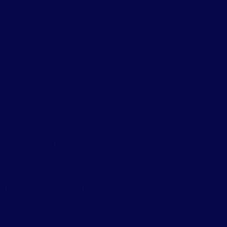
Controle de pragas aranhas
Controle de pragas em
condomínios
ntrole de pragas dedetização
ontrole de pragas empresas
Controle de pragas em
stabelecimentos comerciais
ntrole de pragas em hospitais
ntrole de pragas na indústria
alimentícia
trole de pragas em indústria
de alimentos
ontrole de pragas de insetos
Controle de pragas pombo
Controle de pragas ratos