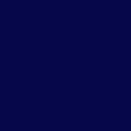
Dedetização contra aranhas
Dedetização contra baratas
Dedetização de baratas
detização contra carrapatos
edetização de condomínios
Dedetização e controle de
pragas
Dedetização contra cupim
Dedetização cupim
detização cupim residencial
Dedetização cupim de solo
detização e descupinização
Dedetização e desratização