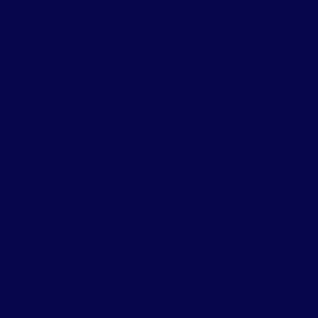
Chikungunya
Coloque a ração do s
pet todos os dias par
dentro de casa
Como eliminar baratas
ratos, pulgas, formigas
outros insetos?
Como escolher uma b
dedetizadora ou empre
de dedetização?
Como fazer o controle 
baratas em restaurant
Como identificar um
praga urbana em su
empresa e fazer um
controle mais adequad
Como se prevenir da
dengue? Atenção
empresas, condomínio