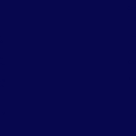
Con
eu
a
C
,
 e
C
oa
Con
sa
Co
de
es
a
a
o?
Co
C
s,