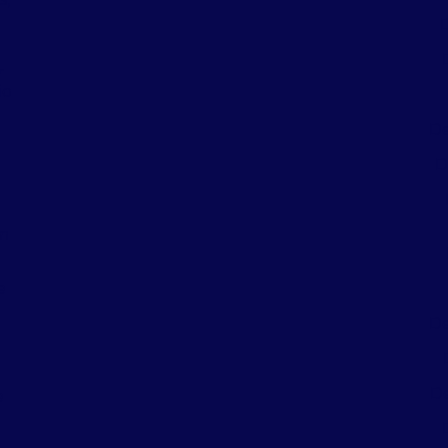
r
io
De
D
em
e
De
De
e