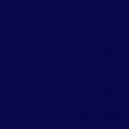
creches, escolas,
comércio e indústrias
Confira como Preveni
Baratas no seu Escritór
Consultoria Técnica
Contaminação de
alimentos em
restaurantes
Controle de baratas 
hospitais
Controle de formigas 
risco de infecção em
hospitais
Controle de Pombos
Controle integrado d
pragas urbanas em
restaurantes