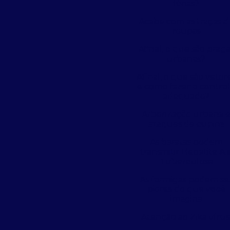
férias?
Acabe com as traças d
roupas
Afinal, o que são prag
urbanas?
Afinal, o que são vetor
e como fazer o contro
adequado?
Arborização urbana 
ataques de cupins
As baratas podem
transmitir Hepatite A 
Tuberculose
As formigas podem se
piores do que você
imagina
Atenção ao Zika vírus