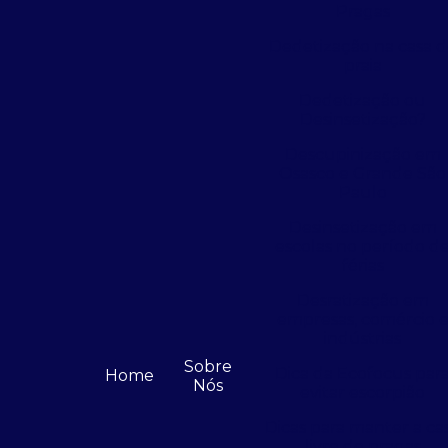
Pragas
Dedetização na casa 
praia
Dedetização ou
Desinsetização?
Descupinização em
Osasco e Grande São
Paulo
Desinsetização em
escolas no período d
férias
Desratização em
empresas, comércio 
indústrias
Sobre
Dica da Ecofocus par
Home
Nós
evitar escorpião
Dicas para manter a ca
livre de pragas