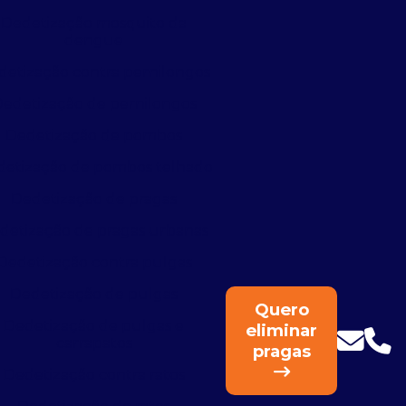
Dedetização mosquito da
dengue
detização contra pernilongos
edetização de pernilongos
Dedetização de pombos
etização de pombos telhado
Dedetização de pragas
detização de pragas urbanas
Dedetização contra pulgas
Dedetização de pulgas
Quero
Dedetização de pulgas e
eliminar
carrapatos
pragas
Dedetização contra ratos