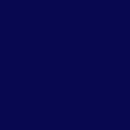
Lacraias
Limpeza de
de
De
Lagartas e
caixa d’água
taturanas
Manejo de
Morcegos
pombos
de
Moscas e
Sanitização
 e
mosquitos
Percevejos
os
Pombos
Pulgas
Ratos
a
Traças
er
D
s