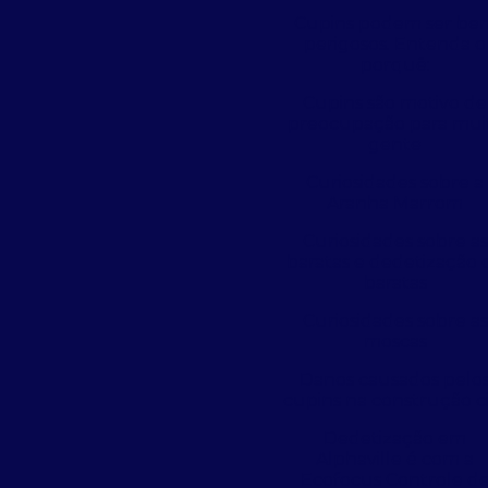
Cupins podem ser be
perigosos. Entenda o
porquê:
Cupins são motivo de
preocupação para mui
gente
Curiosidades sobre a
Aranha Marrom
Curiosidades sobre as
baratas e dedetização 
baratas
Curiosidades sobre as
moscas
Danos causados pelo
cupins na construção ci
Dedetização em
Alphaville é com a
Ecofocus Controle d