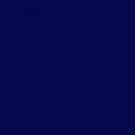
Controle de pragas em
restaurantes
ntrole de pragas e roedores
Controle de pragas urbanas
Controle de pragas urbanas
cupim
Controle de pragas urbanas
desratização
Controle de pragas urbanas
escorpião
Controle de pragas urbanas
formigas
ontrole de pragas urbanas e
pombos
Controle de pragas urbanas
pombos