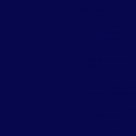
Dicas para se proteger 
carrapatos
É hora de fazer
dedetização: aumento 
temperatura e
proliferação de insetos
pragas
É possível acabar com 
insetos e roedores?
Ebola
Eficiência
Entenda mais sobre 
revoada dos cupins
Entenda porquê as
baratas conseguem viv
sem cabeça
Entende porque os
insetos aparecem mai