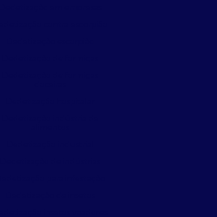
Dedetização em empresas
edetização contra escorpião
Dedetização escorpião
Dedetização de formigas
Dedetização de formigas
doceiras
Dedetização hospitalar
Dedetização indústria de
alimentos
Dedetização industrial
Dedetização de indústrias
edetização para infestação
Dedetização de insetos
edetização insetos voadores