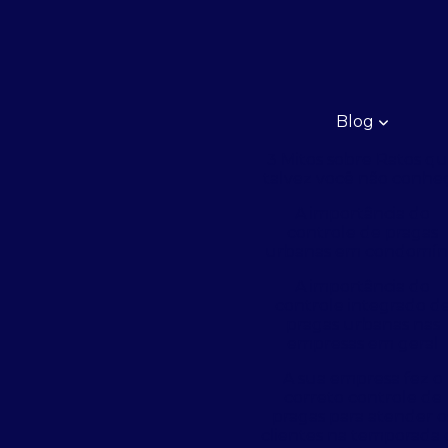
Blog
3 Mitos sobre Ratos q
talvez você não conhe
A importância do
controle de pragas
urbanas em condomín
A importância do
controle integrado d
pragas urbanas nas
empresas em geral
A sua empresa fez o
correto controle de
pragas para atender o
clientes na temporada 