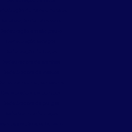
Dedetização de ratos
detização de ratos e baratas
Dedetização de ratos valor
Dedetização em são paulo
Dedetização serviços
Dedetização de traças
Dedetizadora de aranhas
Dedetizadora de insetos
Dedetizadora de percevejos
Dedetizadora de pombos
Dedetizadora de pulgas
Dedetizadora de traças
escupinização apartamento