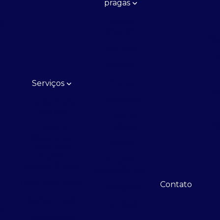
pragas
Aedes
de
aegypti
De
Aranhas
D
Baratas
Brocas
Serviços
Ded
Carrapatos
Consultoria
técnica
Cupim de
e
De
madeira
Cupinout -
Sistema de
Cupins
Iscas para
Cupins
e
Cupins
Subterrâneos
subterrâneos
Descupinização
a
Contato
Escorpiões
Desinsetização
Formigas
sa
Desratização