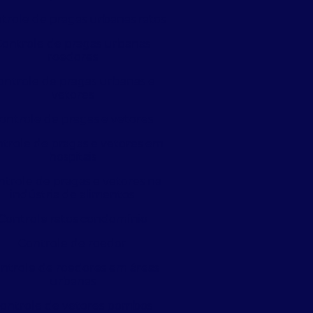
trole de pragas urbanas ratos
Controle de pragas urbanas
roedores
ontrole de pragas urbanas e
vetores
ontrole de pragas e vetores
trole de pragas e vetores em
hospitais
ntrole de pragas e vetores na
indústria de alimentos
Controle ratos condomínio
Controle de roedor
ntrole de roedores em áreas
urbanas
ontrole de vetores pombos