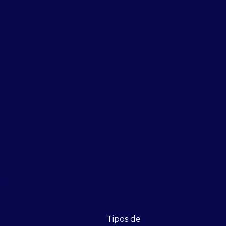
m
D
ta
de
s
vil
D
Tipos de
D
e