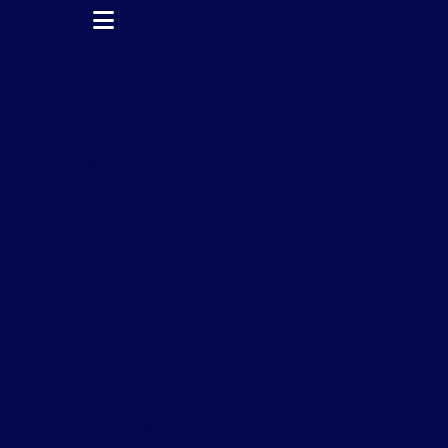
ntrole de cupim subterrâneo
Controle de cupins
Controle de formigas
Controle de insetos
ntrole de insetos e roedores
Controle para pombos
ntrole de pombos por campo
eletromagnético
Controle de pombos em sp
ontrole de pombos telhado
ontrole de pombos urbanos
Controle de pragas