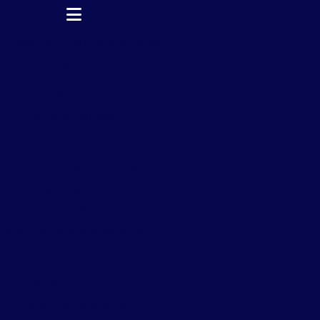
ntrole de cupim subterrâneo
Controle de cupins
Controle de formigas
Controle de insetos
ntrole de insetos e roedores
Controle para pombos
ntrole de pombos por campo
eletromagnético
Controle de pombos em sp
ontrole de pombos telhado
ontrole de pombos urbanos
Controle de pragas