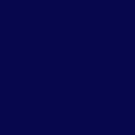
Dedetização de ratos
detização de ratos e baratas
Dedetização de ratos valor
Dedetização em são paulo
Dedetização serviços
Dedetização de traças
Dedetizadora de aranhas
Dedetizadora de insetos
Dedetizadora de percevejos
Dedetizadora de pombos
Dedetizadora de pulgas
Dedetizadora de traças
escupinização apartamento