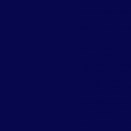
férias?
Acabe com as traças d
roupas
Afinal, o que são prag
urbanas?
Afinal, o que são vetor
e como fazer o contro
adequado?
Arborização urbana 
ataques de cupins
As baratas podem
transmitir Hepatite A 
Tuberculose
As formigas podem se
piores do que você
imagina
Atenção ao Zika vírus