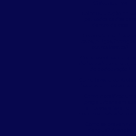
Chikungunya
Coloque a ração do s
pet todos os dias par
dentro de casa
Como eliminar baratas
ratos, pulgas, formigas
outros insetos?
Como escolher uma b
dedetizadora ou empre
de dedetização?
Como fazer o controle 
baratas em restaurant
Como identificar um
praga urbana em su
empresa e fazer um
controle mais adequad
Como se prevenir da
dengue? Atenção
empresas, condomínio