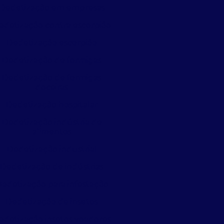
Dedetização em empresas
edetização contra escorpião
Dedetização escorpião
Dedetização de formigas
Dedetização de formigas
doceiras
Dedetização hospitalar
Dedetização indústria de
alimentos
Dedetização industrial
Dedetização de indústrias
edetização para infestação
Dedetização de insetos
edetização insetos voadores