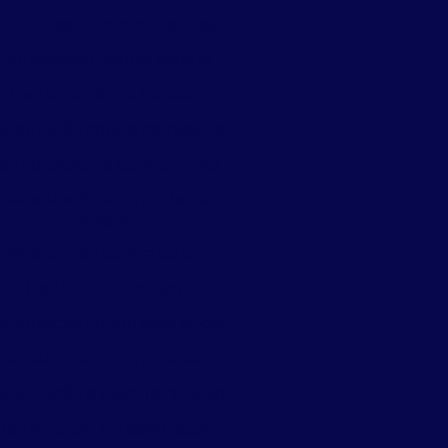
Dedetização contra aranhas
Dedetização contra baratas
Dedetização de baratas
detização contra carrapatos
edetização de condomínios
Dedetização e controle de
pragas
Dedetização contra cupim
Dedetização cupim
detização cupim residencial
Dedetização cupim de solo
detização e descupinização
Dedetização e desratização