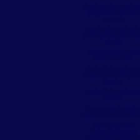
Cupins podem ser be
perigosos. Entenda o
porquê:
Cupins são motivo de
preocupação para mui
gente
Curiosidades sobre a
Aranha Marrom
Curiosidades sobre as
baratas e dedetização 
baratas
Curiosidades sobre as
moscas
Danos causados pelo
cupins na construção ci
Dedetização em
Alphaville é com a
Ecofocus Controle d