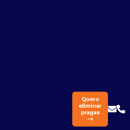
Dedetização mosquito da
dengue
detização contra pernilongos
edetização de pernilongos
Dedetização de pombos
etização de pombos telhado
Dedetização de pragas
detização de pragas urbanas
Dedetização contra pulgas
Dedetização de pulgas
Quero
Dedetização de pulgas e
eliminar
carrapatos
pragas
Dedetização contra ratos