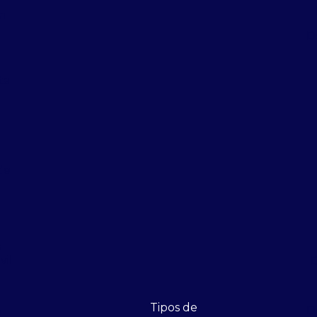
m
D
ta
de
s
vil
D
Tipos de
D
e