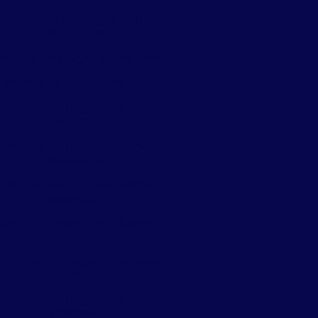
Controle de pragas em
restaurantes
ntrole de pragas e roedores
Controle de pragas urbanas
Controle de pragas urbanas
cupim
Controle de pragas urbanas
desratização
Controle de pragas urbanas
escorpião
Controle de pragas urbanas
formigas
ontrole de pragas urbanas e
pombos
Controle de pragas urbanas
pombos