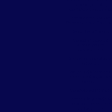
creches, escolas,
comércio e indústrias
Confira como Preveni
Baratas no seu Escritór
Consultoria Técnica
Contaminação de
alimentos em
restaurantes
Controle de baratas 
hospitais
Controle de formigas 
risco de infecção em
hospitais
Controle de Pombos
Controle integrado d
pragas urbanas em
restaurantes