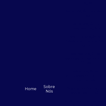
Pragas
Dedetização na casa 
praia
Dedetização ou
Desinsetização?
Descupinização em
Osasco e Grande São
Paulo
Desinsetização em
escolas no período d
férias
Desratização em
empresas, comércio 
indústrias
Sobre
Dica da Ecofocus par
Home
Nós
evitar escorpião
Dicas para manter a ca
livre de pragas