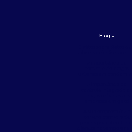
Blog
3 Mitos sobre Ratos q
talvez você não conhe
A importância do
controle de pragas
urbanas em condomín
A importância do
controle integrado d
pragas urbanas nas
empresas em geral
A sua empresa fez o
correto controle de
pragas para atender o
clientes na temporada 