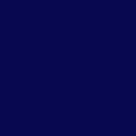
r
io
De
D
em
e
De
De
e