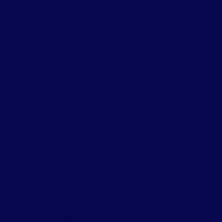
Controle de pragas aranhas
Controle de pragas em
condomínios
ntrole de pragas dedetização
ontrole de pragas empresas
Controle de pragas em
stabelecimentos comerciais
ntrole de pragas em hospitais
ntrole de pragas na indústria
alimentícia
trole de pragas em indústria
de alimentos
ontrole de pragas de insetos
Controle de pragas pombo
Controle de pragas ratos