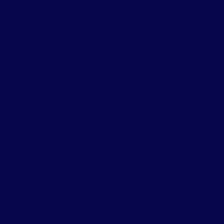
Con
eu
a
C
,
 e
C
oa
Con
sa
Co
de
es
a
a
o?
Co
C
s,