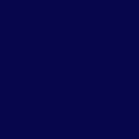
trole de pragas urbanas ratos
Controle de pragas urbanas
roedores
ontrole de pragas urbanas e
vetores
ontrole de pragas e vetores
trole de pragas e vetores em
hospitais
ntrole de pragas e vetores na
indústria de alimentos
Controle ratos condomínio
Controle de roedor
ntrole de roedores em áreas
urbanas
ontrole de vetores pombos