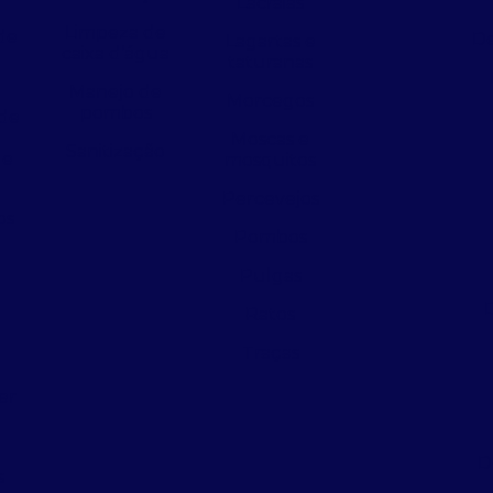
Lacraias
Limpeza de
de
De
Lagartas e
caixa d’água
taturanas
Manejo de
Morcegos
pombos
de
Moscas e
Sanitização
 e
mosquitos
Percevejos
os
Pombos
Pulgas
Ratos
a
Traças
er
D
s