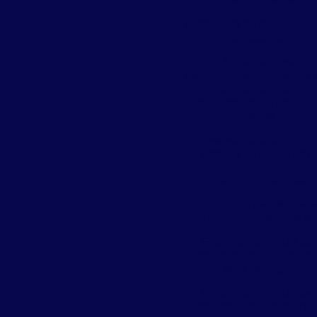
Dicas para se proteger 
carrapatos
É hora de fazer
dedetização: aumento 
temperatura e
proliferação de insetos
pragas
É possível acabar com 
insetos e roedores?
Ebola
Eficiência
Entenda mais sobre 
revoada dos cupins
Entenda porquê as
baratas conseguem viv
sem cabeça
Entende porque os
insetos aparecem mai