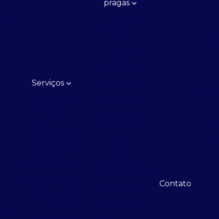
pragas
Aedes
de
aegypti
De
Aranhas
D
Baratas
Brocas
Serviços
Ded
Carrapatos
Consultoria
técnica
Cupim de
e
De
madeira
Cupinout -
Sistema de
Cupins
Iscas para
Cupins
e
Cupins
Subterrâneos
subterrâneos
Descupinização
a
Contato
Escorpiões
Desinsetização
Formigas
sa
Desratização