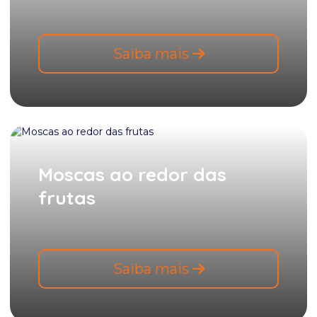
Confira como Prevenir Baratas no seu Escritório
Saiba mais
Consultoria Técnica
Contaminação de alimentos em restaurantes
Controle de baratas em hospitais
Controle de formigas e risco de infecção em
hospitais
Moscas ao redor das
Controle de Pombos
frutas
Controle integrado de pragas urbanas em
restaurantes
Cupins podem ser bem perigosos. Entenda o porquê:
Saiba mais
Cupins são motivo de preocupação para muita gente