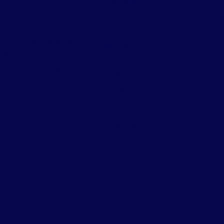
Lacraias
Limpeza de
de
De
Lagartas e
caixa d’água
taturanas
Manejo de
Morcegos
pombos
de
Moscas e
Sanitização
 e
mosquitos
Percevejos
os
Pombos
Pulgas
Ratos
a
Traças
er
D
s