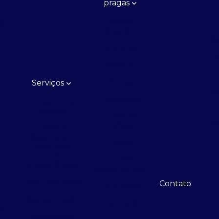
pragas
Aedes
de
aegypti
De
Aranhas
D
Baratas
Brocas
Serviços
Ded
Carrapatos
Consultoria
técnica
Cupim de
e
De
madeira
Cupinout -
Sistema de
Cupins
Iscas para
Cupins
e
Cupins
Subterrâneos
subterrâneos
Descupinização
a
Contato
Escorpiões
Desinsetização
Formigas
sa
Desratização