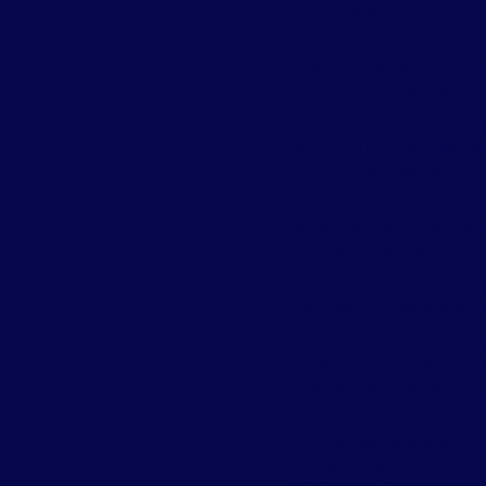
Chikungunya
Coloque a ração do s
pet todos os dias par
dentro de casa
Como eliminar baratas
ratos, pulgas, formigas
outros insetos?
Como escolher uma b
dedetizadora ou empre
de dedetização?
Como fazer o controle 
baratas em restaurant
Como identificar um
praga urbana em su
empresa e fazer um
controle mais adequad
Como se prevenir da
dengue? Atenção
empresas, condomínio