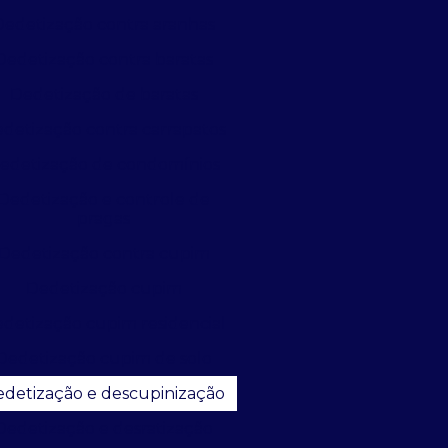
Dedetização contra aranhas
Dedetização contra baratas
Dedetização de baratas
detização contra carrapatos
edetização de condomínios
Dedetização e controle de
pragas
Dedetização contra cupim
Dedetização cupim
detização cupim residencial
Dedetização cupim de solo
detização e descupinização
Dedetização e desratização