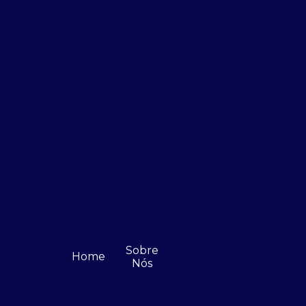
Pragas
Dedetização na casa 
praia
Dedetização ou
Desinsetização?
Descupinização em
Osasco e Grande São
Paulo
Desinsetização em
escolas no período d
férias
Desratização em
empresas, comércio 
indústrias
Sobre
Dica da Ecofocus par
Home
Nós
evitar escorpião
Dicas para manter a ca
livre de pragas