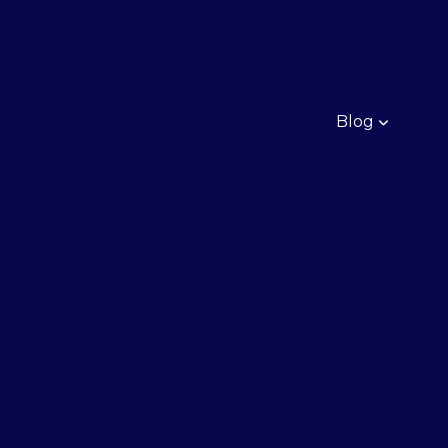
Blog
3 Mitos sobre Ratos q
talvez você não conhe
A importância do
controle de pragas
urbanas em condomín
A importância do
controle integrado d
pragas urbanas nas
empresas em geral
A sua empresa fez o
correto controle de
pragas para atender o
clientes na temporada 