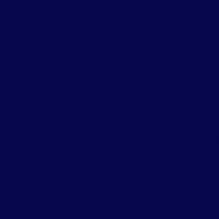
creches, escolas,
comércio e indústrias
Confira como Preveni
Baratas no seu Escritór
Consultoria Técnica
Contaminação de
alimentos em
restaurantes
Controle de baratas 
hospitais
Controle de formigas 
risco de infecção em
hospitais
Controle de Pombos
Controle integrado d
pragas urbanas em
restaurantes