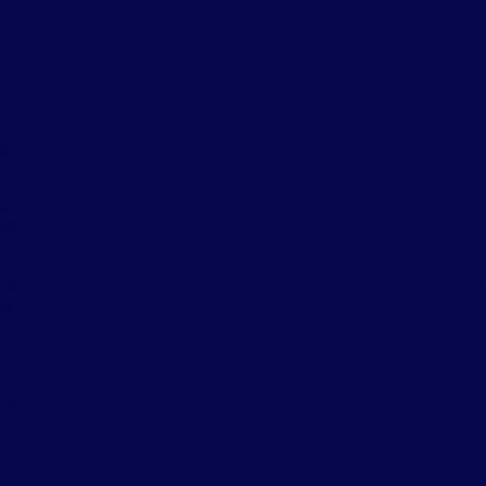
Con
eu
a
C
,
 e
C
oa
Con
sa
Co
de
es
a
a
o?
Co
C
s,