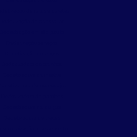
Dedetização de ratos
detização de ratos e baratas
Dedetização de ratos valor
Dedetização em são paulo
Dedetização serviços
Dedetização de traças
Dedetizadora de aranhas
Dedetizadora de insetos
Dedetizadora de percevejos
Dedetizadora de pombos
Dedetizadora de pulgas
Dedetizadora de traças
escupinização apartamento