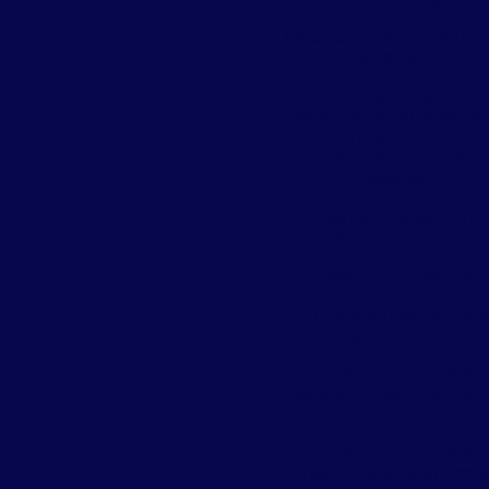
Dicas para se proteger 
carrapatos
É hora de fazer
dedetização: aumento 
temperatura e
proliferação de insetos
pragas
É possível acabar com 
insetos e roedores?
Ebola
Eficiência
Entenda mais sobre 
revoada dos cupins
Entenda porquê as
baratas conseguem viv
sem cabeça
Entende porque os
insetos aparecem mai