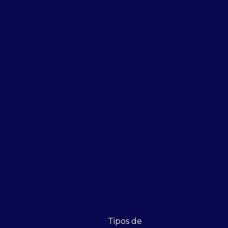
m
D
ta
de
s
vil
D
Tipos de
D
e