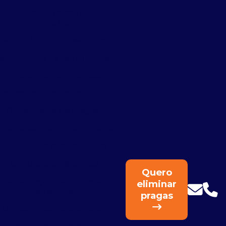
Dedetização mosquito da
dengue
detização contra pernilongos
edetização de pernilongos
Dedetização de pombos
etização de pombos telhado
Dedetização de pragas
detização de pragas urbanas
Dedetização contra pulgas
Dedetização de pulgas
Quero
Dedetização de pulgas e
eliminar
carrapatos
pragas
Dedetização contra ratos