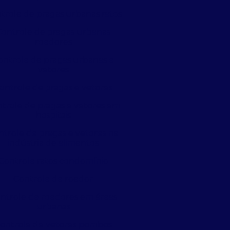
trole de pragas urbanas ratos
Controle de pragas urbanas
roedores
ontrole de pragas urbanas e
vetores
ontrole de pragas e vetores
trole de pragas e vetores em
hospitais
ntrole de pragas e vetores na
indústria de alimentos
Controle ratos condomínio
Controle de roedor
ntrole de roedores em áreas
urbanas
ontrole de vetores pombos