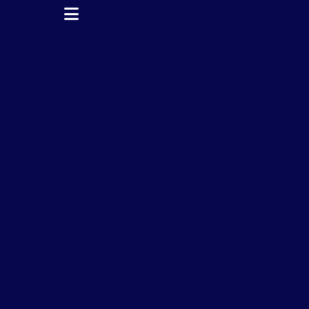
ntrole de cupim subterrâneo
Controle de cupins
Controle de formigas
Controle de insetos
ntrole de insetos e roedores
Controle para pombos
ntrole de pombos por campo
eletromagnético
Controle de pombos em sp
ontrole de pombos telhado
ontrole de pombos urbanos
Controle de pragas