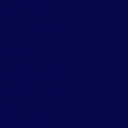
Controle de pragas aranhas
Controle de pragas em
condomínios
ntrole de pragas dedetização
ontrole de pragas empresas
Controle de pragas em
stabelecimentos comerciais
ntrole de pragas em hospitais
ntrole de pragas na indústria
alimentícia
trole de pragas em indústria
de alimentos
ontrole de pragas de insetos
Controle de pragas pombo
Controle de pragas ratos