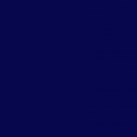
Cupins podem ser be
perigosos. Entenda o
porquê:
Cupins são motivo de
preocupação para mui
gente
Curiosidades sobre a
Aranha Marrom
Curiosidades sobre as
baratas e dedetização 
baratas
Curiosidades sobre as
moscas
Danos causados pelo
cupins na construção ci
Dedetização em
Alphaville é com a
Ecofocus Controle d