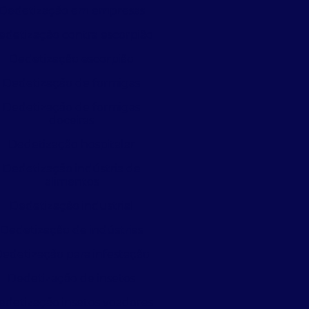
Dedetização em empresas
edetização contra escorpião
Dedetização escorpião
Dedetização de formigas
Dedetização de formigas
doceiras
Dedetização hospitalar
Dedetização indústria de
alimentos
Dedetização industrial
Dedetização de indústrias
edetização para infestação
Dedetização de insetos
edetização insetos voadores