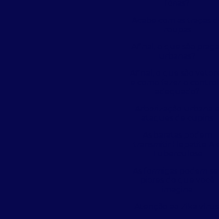
férias?
Acabe com as traças d
roupas
Afinal, o que são prag
urbanas?
Afinal, o que são vetor
e como fazer o contro
adequado?
Arborização urbana 
ataques de cupins
As baratas podem
transmitir Hepatite A 
Tuberculose
As formigas podem se
piores do que você
imagina
Atenção ao Zika vírus