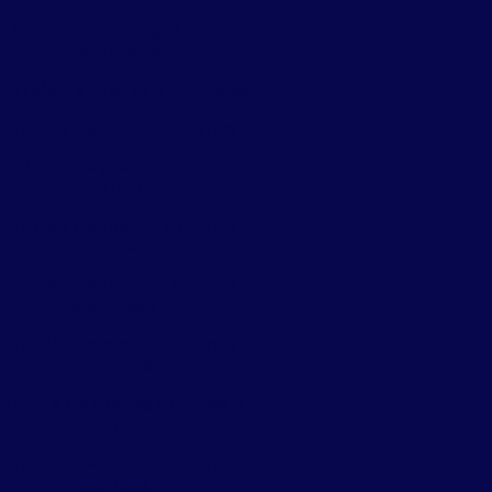
Controle de pragas em
restaurantes
ntrole de pragas e roedores
Controle de pragas urbanas
Controle de pragas urbanas
cupim
Controle de pragas urbanas
desratização
Controle de pragas urbanas
escorpião
Controle de pragas urbanas
formigas
ontrole de pragas urbanas e
pombos
Controle de pragas urbanas
pombos